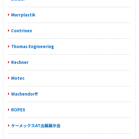
Murrplastik
Contrinex
Thomas Engineering
Rechner
Motec
Wachendorff
ROPEX
ケーメックスAT出展展示会