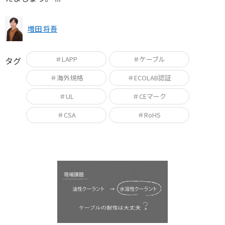
増田 将吾
＃LAPP
＃ケーブル
タグ
＃海外規格
＃ECOLAB認証
＃UL
＃CEマーク
＃CSA
＃RoHS