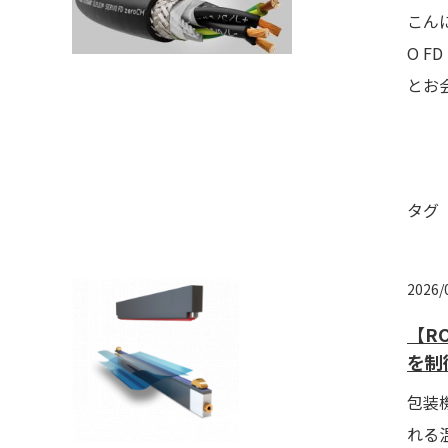
こん
O F
とお
タグ
2026/
【R
を制
包装
れる