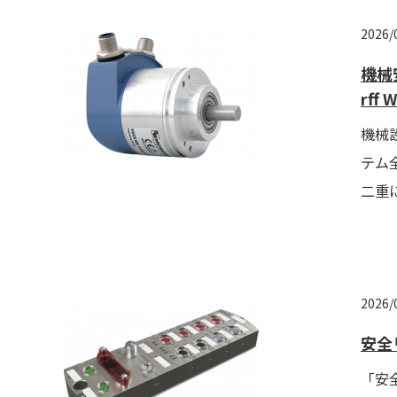
2026/
機械
rff
機械
テム
二重
2026/
安全リ
「安