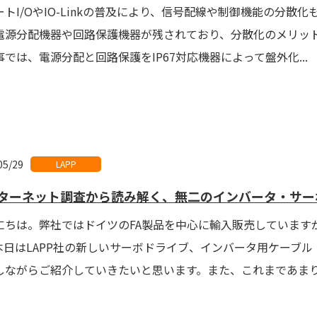
ートI/OやIO-Linkの普及により、信号配線や制御機能の分散
電源分配機器や回路保護機器が残されており、分散化のメリッ
事では、電源分配と回路保護をIP67対応機器によって盤外化...
05/29
LAPP
ターネット調査から読み解く、無二のインバータ・サー
にちは。弊社ではドイツのFA製品を中心に輸入販売しています
本日はLAPP社の新しいサーボドライブ、インバータ用ケーブ
しながらご紹介していきたいと思います。また、これまであまり踏