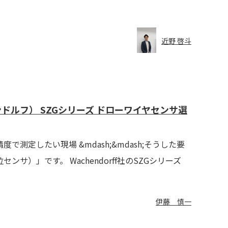
近野 啓斗
ンドルフ） SZGシリーズ ドローワイヤセンサ選
定したい現場 &mdash;&mdash;そうした要
）」です。 Wachendorff社のSZGシリーズ
伊藤 慎一