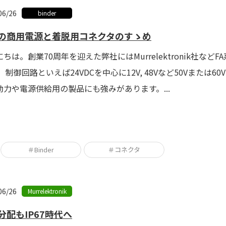
06/26
binder
の商用電源と着脱用コネクタのすゝめ
にちは。創業70周年を迎えた弊社にはMurrelektronik社
 制御回路といえば24VDCを中心に12V, 48Vなど50Vまた
動力や電源供給用の製品にも強みがあります。...
＃Binder
＃コネクタ
06/26
Murrelektronik
分配もIP67時代へ