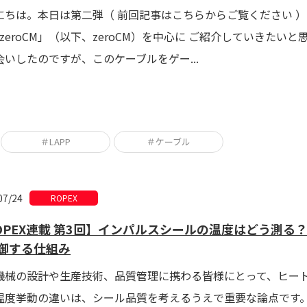
にちは。本日は第二弾（ 前回記事はこちらからご覧ください ）で、L
D zeroCM」（以下、zeroCM）を中心に ご紹介していきた
会いしたのですが、このケーブルをゲー...
＃LAPP
＃ケーブル
07/24
ROPEX
OPEX連載 第3回】インパルスシールの温度はどう測
御する仕組み
機械の設計や生産技術、品質管理に携わる皆様にとって、ヒー
温度挙動の違いは、シール品質を考えるうえで重要な論点です。 前回