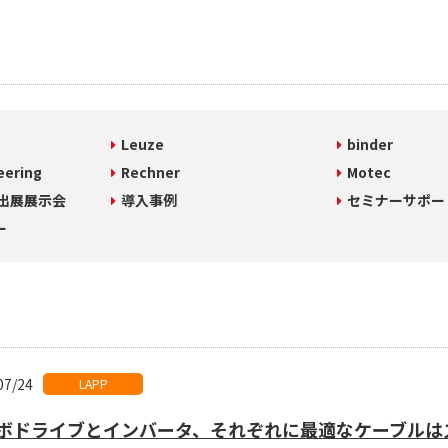
Leuze
binder
eering
Rechner
Motec
T出展展示会
導入事例
セミナーサポー
ー
07/24
LAPP
ボドライブとインバータ、それぞれに最適なケーブルは