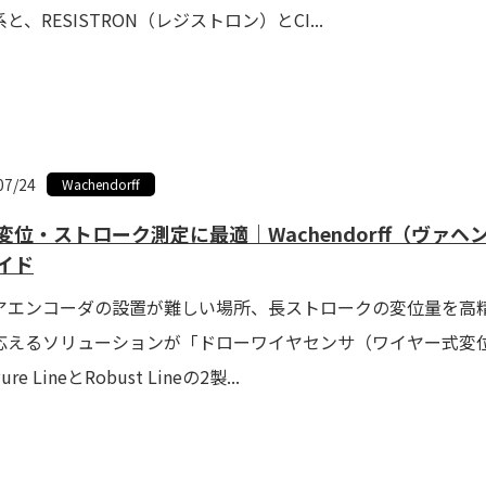
と、RESISTRON（レジストロン）とCI...
07/24
Wachendorff
変位・ストローク測定に最適｜Wachendorff（ヴァヘ
イド
アエンコーダの設置が難しい場所、長ストロークの変位量を高精度で測
応えるソリューションが「ドローワイヤセンサ（ワイヤー式変位センサ
re LineとRobust Lineの2製...