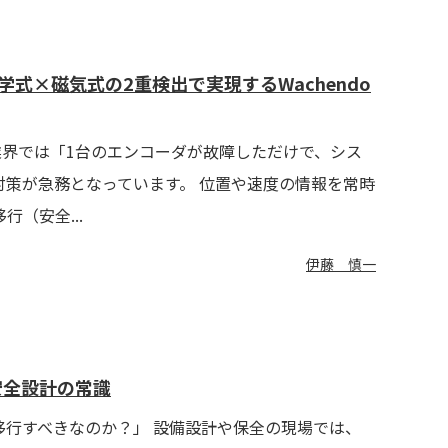
式×磁気式の2重検出で実現するWachendo
、産業界では「1台のエンコーダが故障しただけで、シス
策が急務となっています。 位置や速度の情報を常時
（安全...
伊藤 慎一
わる安全設計の常識
行すべきなのか？」 設備設計や保全の現場では、