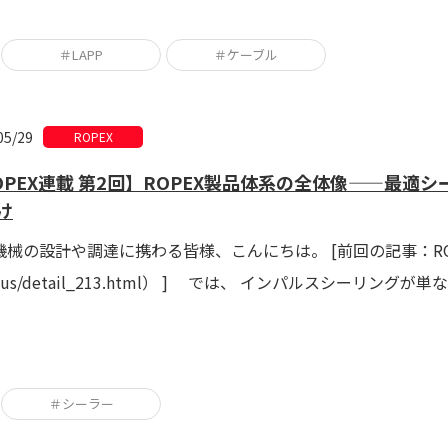
＃LAPP
＃ケーブル
05/29
ROPEX
OPEX連載 第2回】ROPEX製品体系の全体像——最適シー
け
械の設計や調達に携わる皆様、こんにちは。 [前回の記事：ROPEX第１回 （
plus/detail_213.html） ] では、 インパルスシーリン
＃シーラー