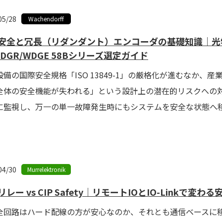
05/28
Wachendorff
安全と冗長（リダンダント）エンコーダの基礎知識｜光学
 WDGR/WDGE 58Bシリーズ選定ガイド
設備の国際安全規格「ISO 13849-1」の厳格化が進むなか
全体の安全機能が失われる」という設計上の潜在的リスクへの対
に監視し、万一の単一故障発生時にもシステムを安全な状態へ移行
04/30
Murrelektronik
レー vs CIP Safety｜リモートIOとIO-Linkで変
全回路はハード配線の方が安心なのか、それとも通信ベースに移