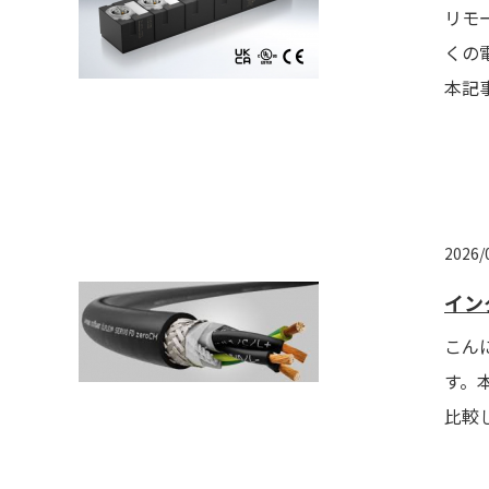
リモ
くの
本記
2026/
イン
こん
す。
比較