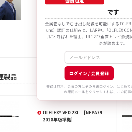
会員限定
Murrelektronikのエキスパートになる
です
お客様の問題点の解決や要望に応えられる
学生時代から鹿島アントラーズの熱狂的フ
金属管なしでむき出し配線を可能にするTC-ER（Tray C
時には残念な結果に終わることもあります
uns）認証の仕組みと、LAPP社『OLFLEX CO
ル”と呼ばれた理由、UL1277垂直トレイ燃焼
ないようオンオフの切り替えをしっかりし
身が読めます。
砂川 裕樹の記事一覧へ
ログイン / 会員登録
連製品
登録は無料。会員の方はそのままログイン、はじめて
の確認メールをクリックすれば、この記事
OLFLEX® VFD 2XL [NFPA79
2018年版準拠]