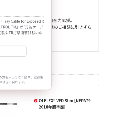
べく奮闘しています。
よう日々勉強中です。
ァンでチームが勝つべく毎週全力応援。
able for Exposed R
が、敗戦をお客様の機械配線のご相談に引きずら
NTROL TM』が“万能ケーブ
試験やER打撃衝撃試験の中
ております。
の方も入力はごく簡単。登録後
の続きに戻れます。
OLFLEX® VFD Slim [NFPA79
2018年版準拠]