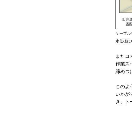
ケーブル
水仕様に
またコ
作業ス
締めつ
このよ
いかが
き、ト