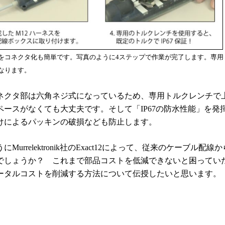
をコネクタ化も簡単です。写真のように4ステップで作業が完了します。専用ト
なります。
ネクタ部は六角ネジ式になっているため、専用トルクレンチで
ペースがなくても大丈夫です。そして「
IP67
の防水性能」を発
けによるパッキンの破損なども防止します。
うに
Murrelektronik
社の
Exact12
によって、従来のケーブル配線か
でしょうか？ これまで部品コストを低減できないと困ってい
ータルコストを削減する方法について伝授したいと思います。