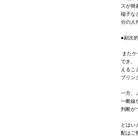
スが簡
端子な
分の人
●副次
またケ
でき、
えるこ
ブリン
一方、
一断線
判断が
とはい
配はご