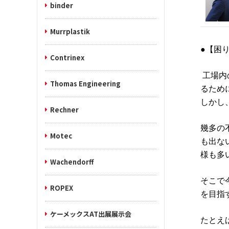
binder
Murrplastik
●【困
Contrinex
工場内
Thomas Engineering
るため
しかし
Rechner
幾多の
Motec
も出な
様も多
Wachendorff
そこで
ROPEX
を目指
ケーメックスAT出展展示会
たとえ