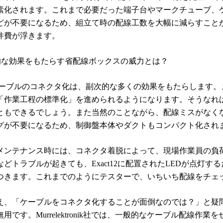
素化されます。これまで必要だった端子台やマークチューブ、
どが不要になるため、組立て時の配線工数を大幅に減らすこと
件費が浮きます。
的な効果をもたらす省配線ボックスの威力とは？
ーブルのコネクタ化は、副次的な多くの効果をもたらします。
「作業工程の標準化」を進められるようになります。そうなれ
ともできるでしょう。また当然のことながら、配線ミスがなく
グが不要になるため、制御盤本体やダクトもコンパクト化され
メンテナンス時には、コネクタ着脱によって、現場作業員の負
などトラブルが起きても、
Exact12
に配置された
LED
が点灯する
つきます。これまでのようにテスターで、いちいち配線をチェ
え、「ケーブルをコネクタ化することが面倒なのでは？」と疑
無用です。
Murrelektronik
社では、一般的なケーブル配線作業を