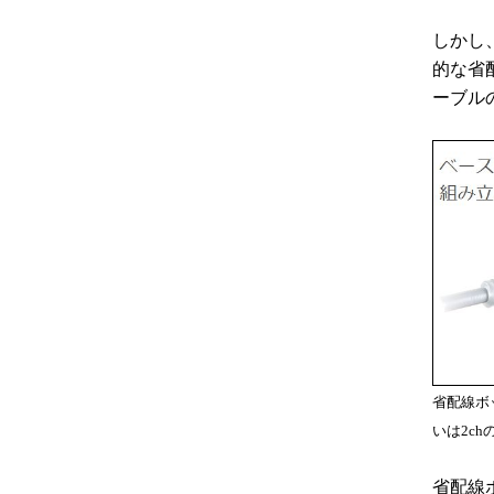
しかし
的な省
ーブル
省配線ボ
いは2c
省配線