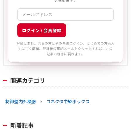
で読めます。
と日々やり取りをしています。
スリランカ出身ですが、日本在住歴は長く、日本語検
定のN1を取得しています。
弊社の社員よりも日本語が堪能だと言われることもあ
ります。
ログイン / 会員登録
Murrelektronik社に関することは何でもお聞きくだ
登録は無料。会員の方はそのままログイン、はじめての方も入
さい。
力はごく簡単。登録後の確認メールをクリックすれば、この
記事の続きに戻れます。
ニランカ・ゾイサ/Nilanka De Zoysaの記事一覧へ
関連カテゴリ
制御盤内外機器
コネクタ中継ボックス
新着記事