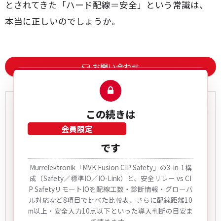
とされてきた「ハード配線＝安全」という常識は、
本当に正しいのでしょうか。
お問い合わせ
この続きは
会員限定
です
Murrelektronik「MVK Fusion CIP Safety」の3-in-1構
ニランカ・ゾイサ/Nilanka De Zoysa
成（Safety／標準IO／IO-Link）と、安全リレー vs CI
P SafetyリモートIOを配線工数・診断情報・グローバ
Murrelektronik社のプロダクトマネージャーを担当。
ル対応など8項目で比べた比較表、さらに配線距離10
リモートIO、IO-Link、省配線などのご案件でお客様
m以上・安全入力10点以下といった導入判断の目安ま