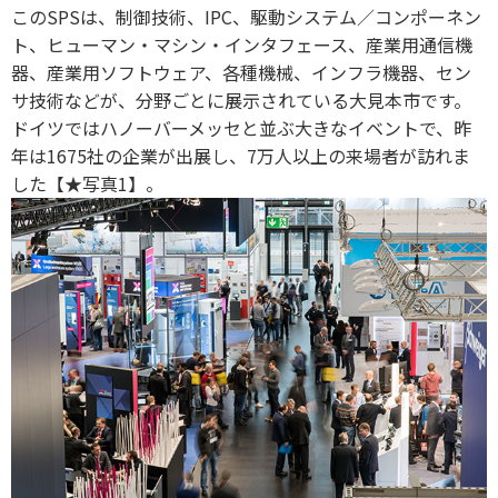
このSPSは、制御技術、IPC、駆動システム／コンポーネン
ト、ヒューマン・マシン・インタフェース、産業用通信機
器、産業用ソフトウェア、各種機械、インフラ機器、セン
サ技術などが、分野ごとに展示されている大見本市です。
ドイツではハノーバーメッセと並ぶ大きなイベントで、昨
年は1675社の企業が出展し、7万人以上の来場者が訪れま
した【★写真1】。