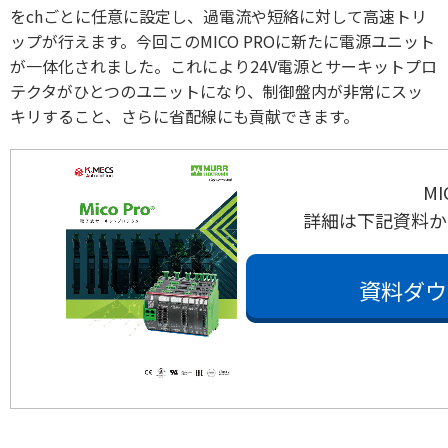
をchごとに任意に設定し、過電流や短絡に対して高速トリ
ップが行えます。今回このMICO PROに新たに電源ユニット
が一体化されました。これにより24V電源とサーキットプロ
テクタがひとつのユニットになり、制御盤内が非常にスッ
キリすること、さらに省配線にも貢献できます。
MI
詳細は下記資料か
資料ダウ