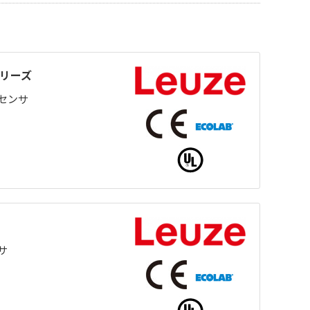
5シリーズ
センサ
サ