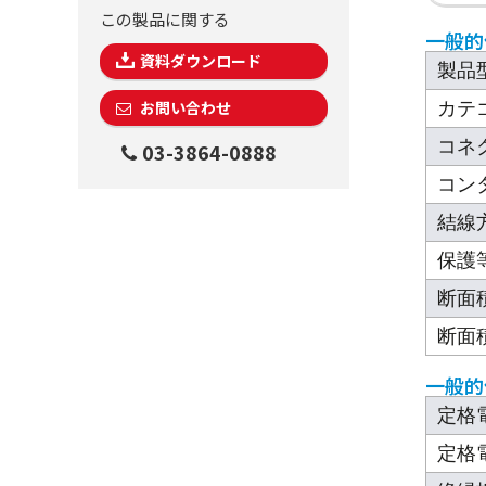
この製品に関する
一般的
資料ダウンロード
製品
お問い合わせ
カテ
コネ
03-3864-0888
コン
結線
保護
断面積
断面積
一般的
定格
定格電