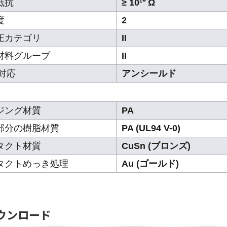
抵抗
≥ 10¹⁰ Ω
度
2
圧カテゴリ
II
材料グループ
II
C対応
アンシールド
ジング材質
PA
部分の樹脂材質
PA (UL94 V-0)
タクト材質
CuSn (ブロンズ)
タクトめっき処理
Au (ゴールド)
ウンロード