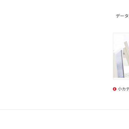
データシー
小カ