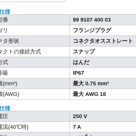
仕様
型番
99 9107 400 03
ゴリ
フランジプラグ
クタ形状
コネクタオスストレート
タクトの接続方式
スナップ
方式
はんだ
等級
IP67
(mm²)
最大 0.75 mm²
(AWG)
最大 AWG 18
仕様
電圧
250 V
流(40℃時)
7 A