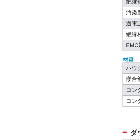
絶縁
汚染
過電
絶縁
EM
材質
ハウ
嵌合
コン
コン
ダ