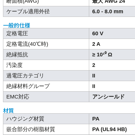
断面積(AWG)
最大 AWG 24
ケーブル適用外径
6.0 - 8.0 mm
一般的仕様
定格電圧
60 V
定格電流(40℃時)
2 A
絶縁抵抗
≥ 10¹⁰ Ω
汚染度
2
過電圧カテゴリ
II
絶縁材料グループ
II
EMC対応
アンシールド
材質
ハウジング材質
PA
嵌合部分の樹脂材質
PA (UL94 HB)