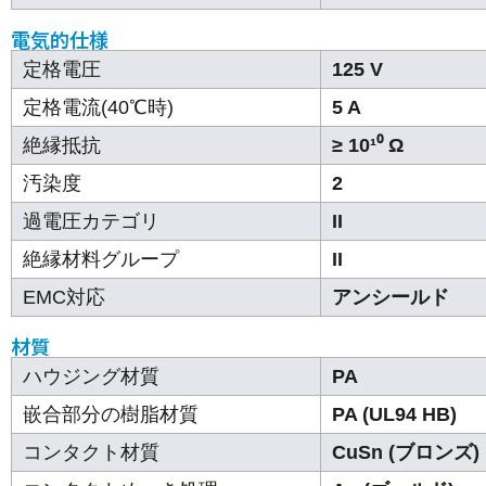
電気的仕様
定格電圧
125 V
定格電流(40℃時)
5 A
絶縁抵抗
≥ 10¹⁰ Ω
汚染度
2
過電圧カテゴリ
II
絶縁材料グループ
II
EMC対応
アンシールド
材質
ハウジング材質
PA
嵌合部分の樹脂材質
PA (UL94 HB)
コンタクト材質
CuSn (ブロンズ)