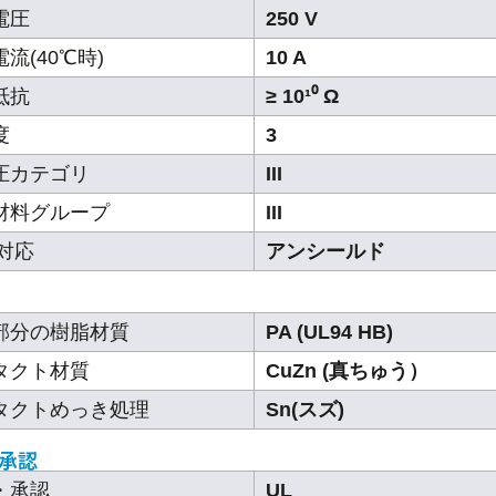
電圧
250 V
流(40℃時)
10 A
抵抗
≥ 10¹⁰ Ω
度
3
圧カテゴリ
III
材料グループ
III
C対応
アンシールド
部分の樹脂材質
PA (UL94 HB)
タクト材質
CuZn (真ちゅう）
タクトめっき処理
Sn(スズ)
承認
・承認
UL