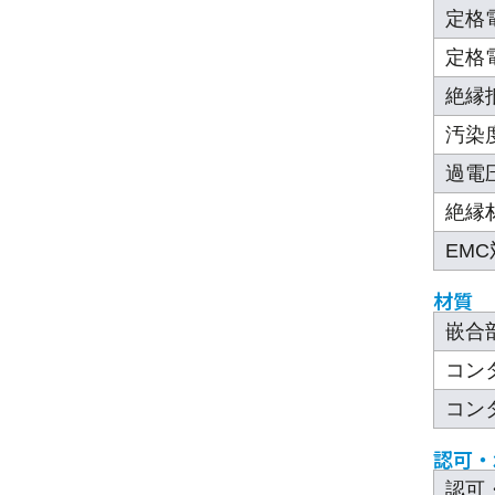
定格
定格電
絶縁
汚染
過電
絶縁
EM
材質
嵌合
コン
コン
認可・
認可