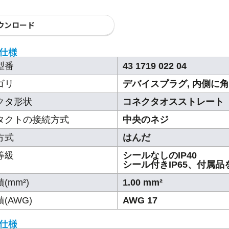
ウンロード
仕様
型番
43 1719 022 04
ゴリ
デバイスプラグ, 内側に
クタ形状
コネクタオスストレート
タクトの接続方式
中央のネジ
方式
はんだ
等級
シールなしのIP40
シール付きIP65、付属品
(mm²)
1.00 mm²
(AWG)
AWG 17
仕様