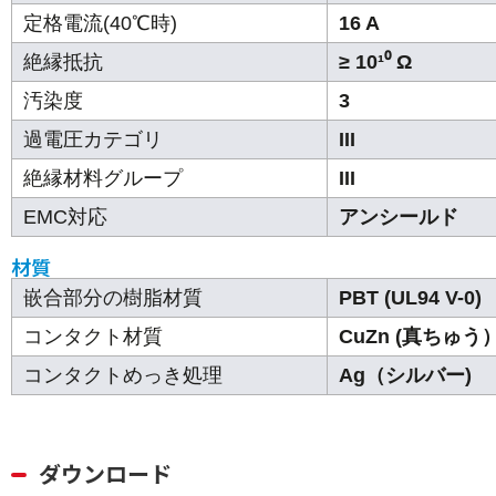
定格電流(40℃時)
16 A
絶縁抵抗
≥ 10¹⁰ Ω
汚染度
3
過電圧カテゴリ
III
絶縁材料グループ
III
EMC対応
アンシールド
材質
嵌合部分の樹脂材質
PBT (UL94 V-0)
コンタクト材質
CuZn (真ちゅう
コンタクトめっき処理
Ag（シルバー)
ダウンロード