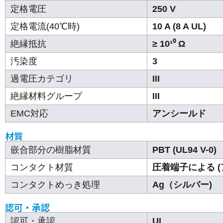
定格電圧
250 V
定格電流(40℃時)
10 A (8 A UL)
絶縁抵抗
≥ 10¹⁰ Ω
汚染度
3
過電圧カテゴリ
III
絶縁材料グループ
III
EMC対応
アンシールド
材質
嵌合部分の樹脂材質
PBT (UL94 V-0)
コンタクト材質
圧着端子による (
コンタクトめっき処理
Ag（シルバー)
認可・承認
認可・承認
UL