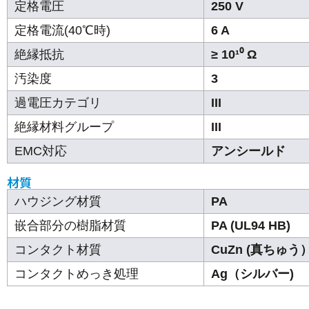
定格電圧
250 V
定格電流(40℃時)
6 A
絶縁抵抗
≥ 10¹⁰ Ω
汚染度
3
過電圧カテゴリ
III
絶縁材料グループ
III
EMC対応
アンシールド
材質
ハウジング材質
PA
嵌合部分の樹脂材質
PA (UL94 HB)
コンタクト材質
CuZn (真ちゅう
コンタクトめっき処理
Ag（シルバー)