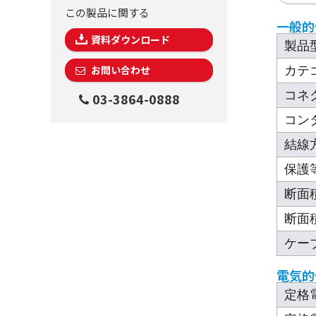
この製品に関する
一般的
資料ダウンロード
製品
お問い合わせ
カテ
コネ
03-3864-0888
コン
結線
保護
断面積
断面積
ケー
電気的
定格