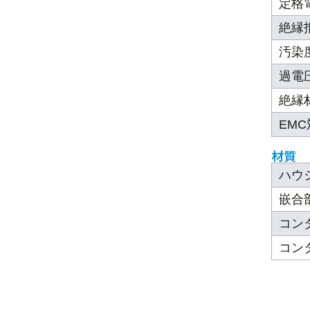
定格電
絶縁
汚染
過電
絶縁
EM
材質
ハウ
嵌合
コン
コン