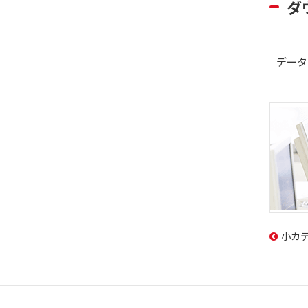
ダ
データシー
小カ