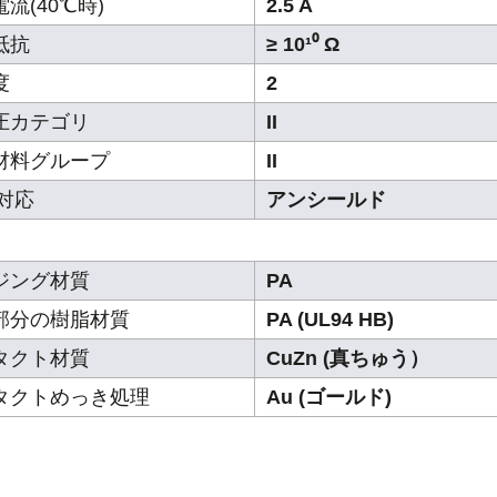
流(40℃時)
2.5 A
抵抗
≥ 10¹⁰ Ω
度
2
圧カテゴリ
II
材料グループ
II
C対応
アンシールド
ジング材質
PA
部分の樹脂材質
PA (UL94 HB)
タクト材質
CuZn (真ちゅう）
タクトめっき処理
Au (ゴールド)