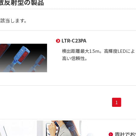
散反射型の製品
が該当します。
LTR-C23PA
検出距離最大1.5m。高輝度LEDに
高い信頼性。
1