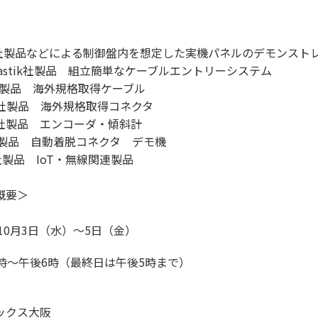
】
R社製品などによる制御盤内を想定した実機パネルのデモンスト
plastik社製品 組立簡単なケーブルエントリーシステム
P社製品 海外規格取得ケーブル
er社製品 海外規格取得コネクタ
BA社製品 エンコーダ・傾斜計
社製品 自動着脱コネクタ デモ機
社製品 IoT・無線関連製品
概要＞
年10月3日（水）～5日（金）
0時～午後6時（最終日は午後5時まで）
ックス大阪