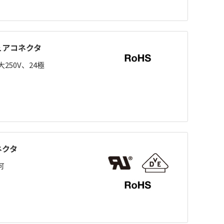
ュアコネクタ
50V、24極
ネクタ
可