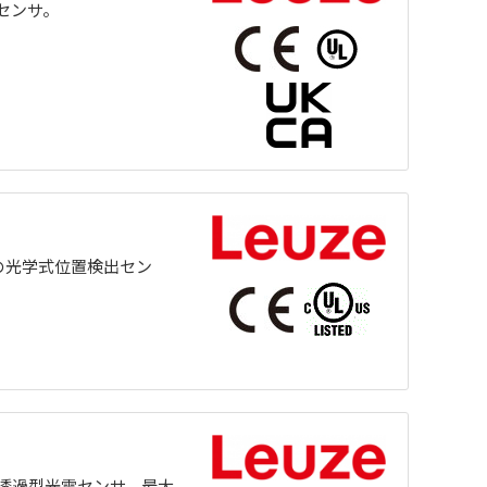
センサ。
の光学式位置検出セン
透過型光電センサ、最大