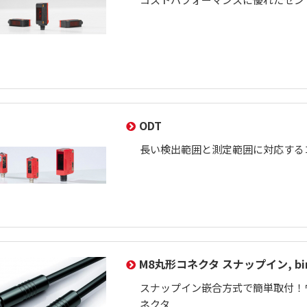
ODT
長い検出範囲と測定範囲に対応する
M8丸形コネクタ スナップイン, bin
スナップイン嵌合方式で簡単取付！
ネクタ